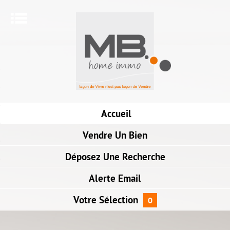
Menu
AGENCE
VENTES
ENCEMENT INTÉRIEUR
Accueil
NOTRE ACTUALITÉ
PARTENAIRES
Vendre
Un Bien
LIVRES D'OR
Déposez
Une Recherche
NOUS CONTACTER
Alerte
Email
Votre
Sélection
0