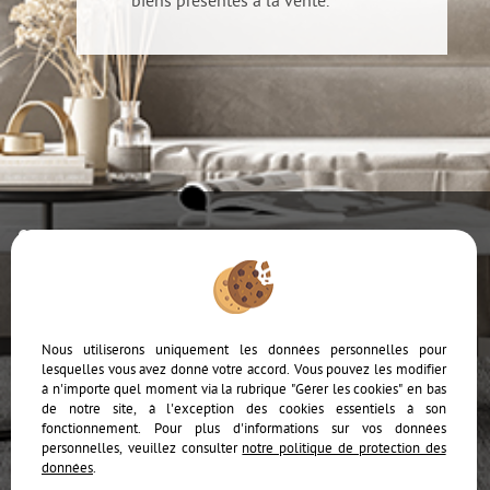
biens présentés à la vente.
Ajouter aux favoris
Mentions Légales
Politique de protection des données
Gérer les cookies
Notre barème d'honoraires
Accès Propriétaire
Nous utiliserons uniquement les données personnelles pour
lesquelles vous avez donné votre accord. Vous pouvez les modifier
à n'importe quel moment via la rubrique "Gérer les cookies" en bas
de notre site, à l'exception des cookies essentiels à son
fonctionnement. Pour plus d'informations sur vos données
personnelles, veuillez consulter
notre politique de protection des
données
.